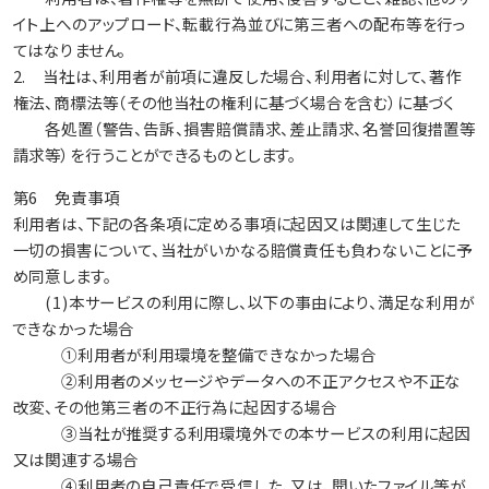
イト上へのアップロード、転載行為並びに第三者への配布等を行っ
てはなりません。
2. 当社は、利用者が前項に違反した場合、利用者に対して、著作
権法、商標法等（その他当社の権利に基づく場合を含む）に基づく
各処置（警告、告訴、損害賠償請求、差止請求、名誉回復措置等
請求等）を行うことができるものとします。
第6 免責事項
利用者は、下記の各条項に定める事項に起因又は関連して生じた
一切の損害について、当社がいかなる賠償責任も負わないことに予
め同意します。
(1)本サービスの利用に際し、以下の事由により、満足な利用が
できなかった場合
①利用者が利用環境を整備できなかった場合
②利用者のメッセージやデータへの不正アクセスや不正な
改変、その他第三者の不正行為に起因する場合
③当社が推奨する利用環境外での本サービスの利用に起因
又は関連する場合
④利用者の自己責任で受信した、又は、開いたファイル等が