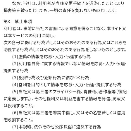
なお、当社は、利用者が当該変更手続きを遅滞したことにより
損害等を被ったとしても、一切の責任を負わないものとします。
第3 禁止事項
利用者は、事前に当社の書面による同意を得ることなく、本サイト又
は本サービスの利用に関し、
次の各号に掲げる行為若しくはそのおそれのある行為又はこれらを
助長する行為若しくはそのおそれのある行為をしないものとします。
(1)虚偽の情報を応募・入力・伝達する行為
(2)利用者自身に関する情報ではない情報を応募・入力・伝達・
提供する行為
(3)犯罪行為及び犯罪行為に結びつく行為
(4)営利を目的として情報を応募・入力・伝達・提供する行為
(5)当社又は第三者のプライバシー権、肖像権、著作権等（後記
に定義します。）、その他権利又は利益を害する情報を発信、掲載又
は投稿すること。
(6)当社又は第三者を誹謗中傷し、又はその名誉若しくは信用
を毀損すること。
(7)本規約、法令その他公序良俗に違反する行為